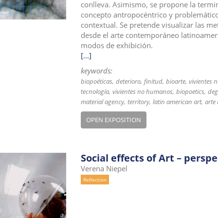
conlleva. Asimismo, se propone la termi
concepto antropocéntrico y problemático
contextual. Se pretende visualizar las me
desde el arte contemporáneo latinoameri
modos de exhibición.
[...]
keywords:
biopoéticas
deterioro
finitud
bioarte
vivientes
tecnología
vivientes no humanos
biopoetics
deg
material agency
territory
latin american art
arte
OPEN EXPOSITION
Social effects of Art – persp
Verena Niepel
Reflection