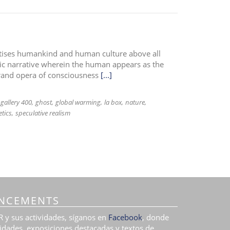
ritises humankind and human culture above all
tric narrative wherein the human appears as the
 grand opera of consciousness
[...]
gallery 400
ghost
global warming
la box
nature
tics
speculative realism
NCEMENTS
 y sus actividades, síganos en
Facebook
, donde
idades, exposiciones destacadas y textos de