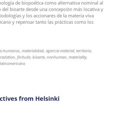
nología de biopoética como alternativa nominal al
 del bioarte desde una concepción más locativa y
todologías y los accionares de la materia viva
cano y repensar tanto las prácticas como los
 no-humanos
materialidad
agencia material
territorio
radation
finitude
bioarte
nonhuman
materiality
 latinomericano
ectives from Helsinki