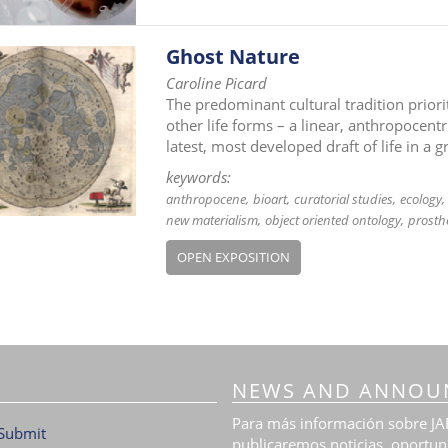
Ghost Nature
Caroline Picard
The predominant cultural tradition prio
other life forms – a linear, anthropocen
latest, most developed draft of life in a
keywords:
anthropocene
bioart
curatorial studies
ecology
new materialism
object oriented ontology
prosthe
OPEN EXPOSITION
NEWS AND ANNOU
Para más información sobre JAR
Submit
publicaremos noticias, oportun