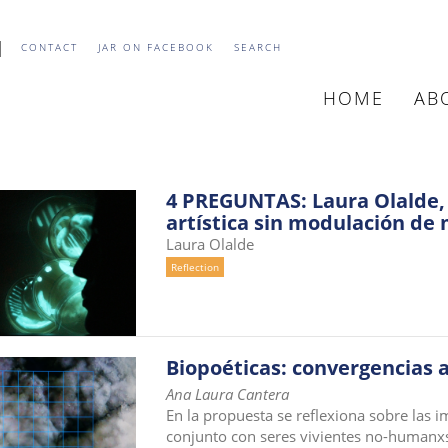
CONTACT
JAR ON FACEBOOK
SEARCH
HOME
AB
MAIN
NAVIGATIO
4 PREGUNTAS: Laura Olalde, 
artística sin modulación de
Laura Olalde
Reflection
Biopoéticas: convergencias a
Ana Laura Cantera
En la propuesta se reflexiona sobre las i
conjunto con seres vivientes no-humanxs 