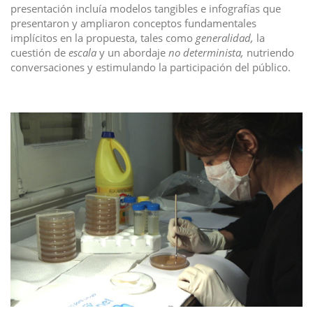
presentación incluía modelos tangibles e infografías que
presentaron y ampliaron conceptos fundamentales
implícitos en la propuesta, tales como
generalidad,
la
cuestión de
escala
y un abordaje
no determinista,
nutriendo
conversaciones y estimulando la participación del público.
I
m
a
g
e
n