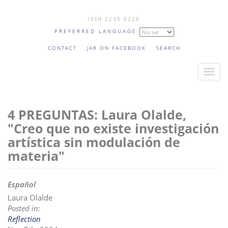
Skip
ISSN 2235-0225
to
PREFERRED LANGUAGE
main
content
CONTACT
JAR ON FACEBOOK
SEARCH
T
o
g
4 PREGUNTAS: Laura Olalde,
g
l
"Creo que no existe investigación
e
artística sin modulación de
n
materia"
a
v
Español
i
Laura Olalde
g
Posted in:
a
Reflection
t