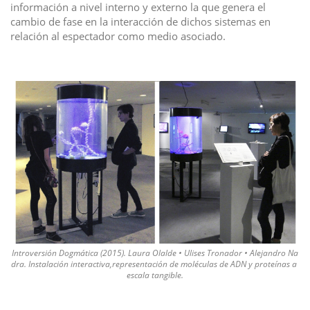
información a nivel interno y externo la que genera el
cambio de fase en la interacción de dichos sistemas en
relación al espectador como medio asociado.
I
m
a
g
e
n
Introversión Dogmática (2015). Laura Olalde • Ulises Tronador • Alejandro Na
dra. Instalación interactiva,representación de moléculas de ADN y proteínas a
escala tangible.