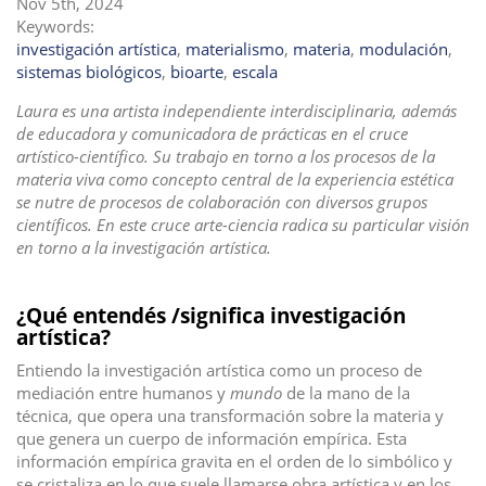
Nov 5th, 2024
i
Keywords:
investigación artística
,
materialismo
,
materia
,
modulación
,
o
sistemas biológicos
,
bioarte
,
escala
n
Laura es una artista independiente interdisciplinaria, además
de educadora y comunicadora de prácticas en el cruce
artístico-científico. Su trabajo en torno a los procesos de la
materia viva como concepto central de la experiencia estética
se nutre de procesos de colaboración con diversos grupos
científicos. En este cruce arte-ciencia radica su particular visión
en torno a la investigación artística.
¿Qué entendés /significa investigación
artística?
Entiendo la investigación artística como un proceso de
mediación entre humanos y
mundo
de la mano de la
técnica, que opera una transformación sobre la materia y
que genera un cuerpo de información empírica. Esta
información empírica gravita en el orden de lo simbólico y
se cristaliza en lo que suele llamarse obra artística y en los