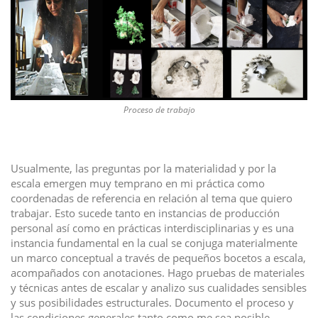
n
Proceso de trabajo
Usualmente, las preguntas por la materialidad y por la
escala emergen muy temprano en mi práctica como
coordenadas de referencia en relación al tema que quiero
trabajar. Esto sucede tanto en instancias de producción
personal así como en prácticas interdisciplinarias y es una
instancia fundamental en la cual se conjuga materialmente
un marco conceptual a través de pequeños bocetos a escala,
acompañados con anotaciones. Hago pruebas de materiales
y técnicas antes de escalar y analizo sus cualidades sensibles
y sus posibilidades estructurales. Documento el proceso y
las condiciones generales tanto como me sea posible.