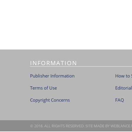
INFORMATION
Publisher Information
How to 
Terms of Use
Editoria
Copyright Concerns
FAQ
© 2018. ALL RIGHTS RESERVED. SITE MADE BY
WEBLANCE