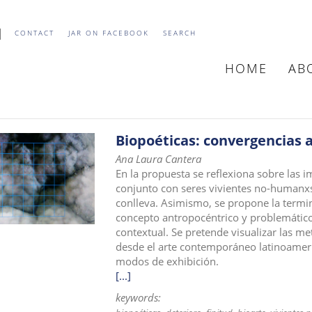
CONTACT
JAR ON FACEBOOK
SEARCH
HOME
AB
MAIN
NAVIGATIO
Biopoéticas: convergencias a
Ana Laura Cantera
En la propuesta se reflexiona sobre las i
conjunto con seres vivientes no-humanxs 
conlleva. Asimismo, se propone la termi
concepto antropocéntrico y problemático
contextual. Se pretende visualizar las me
desde el arte contemporáneo latinoameri
modos de exhibición.
[...]
keywords: