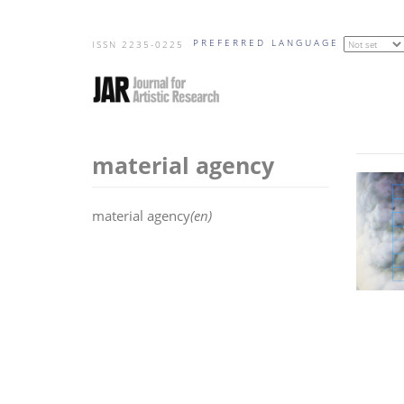
Skip
PREFERRED LANGUAGE
to
ISSN 2235-0225
main
content
material agency
material agency
(en)