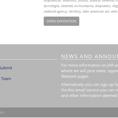
biopoéticas
deterioro
finitud
bioarte
vivientes
tecnología
vivientes no humanos
biopoetics
deg
material agency
territory
latin american art
arte
OPEN EXPOSITION
NEWS AND ANNOU
For more information on JAR and
Submit
where we will post news, oppor
Network pages.
l Team
Alternatively you can sign up fo
Via this email service you can 
and other information deemed 
.NO