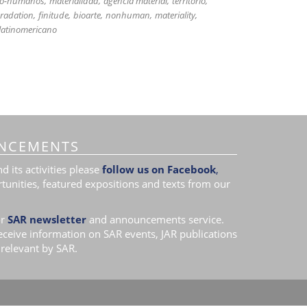
 no-humanos
materialidad
agencia material
territorio
radation
finitude
bioarte
nonhuman
materiality
 latinomericano
NCEMENTS
 its activities please
follow us on Facebook
,
tunities, featured expositions and texts from our
r
SAR newsletter
and announcements service.
receive information on SAR events, JAR publications
relevant by SAR.