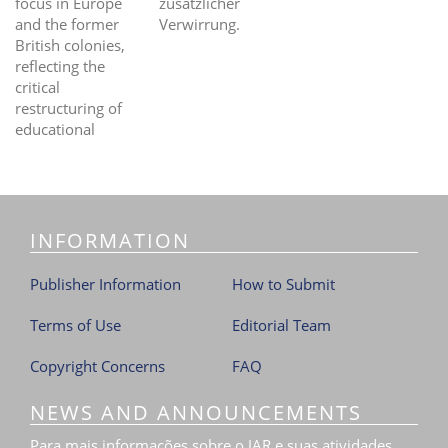
zusätzlicher
focus in Europe
Verwirrung.
and the former
British colonies,
reflecting the
critical
restructuring of
educational
INFORMATION
Publisher Information
How to Submit
Terms of Use
Editorial Team
Copyright Concerns
FAQ
NEWS AND ANNOUNCEMENTS
Para mais informações sobre o JAR e suas atividades,