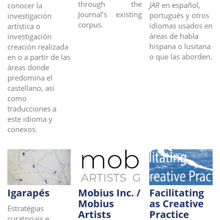
through the
JAR
en español,
conocer la
Journal’s existing
portugués y otros
investigación
corpus.
idiomas usados en
artística o
áreas de habla
investigación
hispana o lusitana
creación realizada
o que las aborden.
en o a partir de las
áreas donde
predomina el
castellano, así
como
traducciones a
este idioma y
conexos.
Igarapés
Mobius Inc. /
Facilitating
Mobius
as Creative
Estratégias
Artists
Practice
curatoriais e