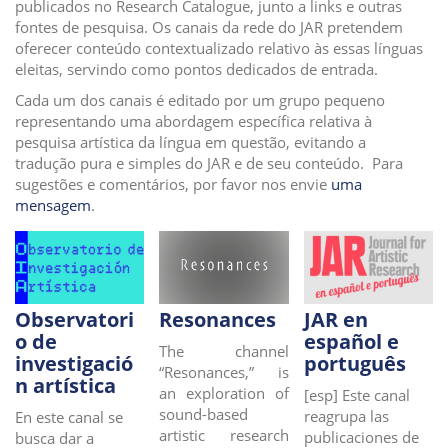
publicados no Research Catalogue, junto a links e outras
i
fontes de pesquisa. Os canais da rede do JAR pretendem
o
oferecer conteúdo contextualizado relativo às essas línguas
eleitas, servindo como pontos dedicados de entrada.
n
Cada um dos canais é editado por um grupo pequeno
representando uma abordagem específica relativa à
pesquisa artística da língua em questão, evitando a
tradução pura e simples do JAR e de seu conteúdo. Para
sugestões e comentários, por favor nos envie
uma
mensagem
.
Observatori
Resonances
JAR en
o de
español e
The channel
investigació
português
“Resonances,” is
n artística
an exploration of
[esp]
Este canal
sound-based
reagrupa las
En este canal se
artistic research
publicaciones de
busca
dar a