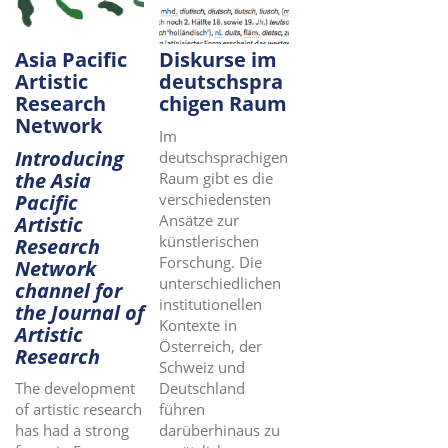
Asia Pacific
Diskurse im
Artistic
deutschspra
Research
chigen Raum
Network
Im
Introducing
deutschsprachigen
the Asia
Raum gibt es die
Pacific
verschiedensten
Ansätze zur
Artistic
künstlerischen
Research
Forschung. Die
Network
unterschiedlichen
channel for
institutionellen
the Journal of
Kontexte in
Artistic
Österreich, der
Research
Schweiz und
Deutschland
The development
führen
of artistic research
darüberhinaus zu
has had a strong