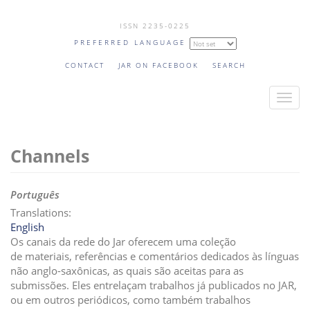
Skip
ISSN 2235-0225
to
PREFERRED LANGUAGE
main
content
CONTACT
JAR ON FACEBOOK
SEARCH
T
o
g
Channels
g
l
e
Português
n
Translations:
a
English
v
Os canais da rede do Jar oferecem uma coleção
i
de materiais, referências e comentários dedicados às línguas
não anglo-saxônicas, as quais são aceitas para as
g
submissões. Eles entrelaçam trabalhos já publicados no JAR,
a
ou em outros periódicos, como também trabalhos
t