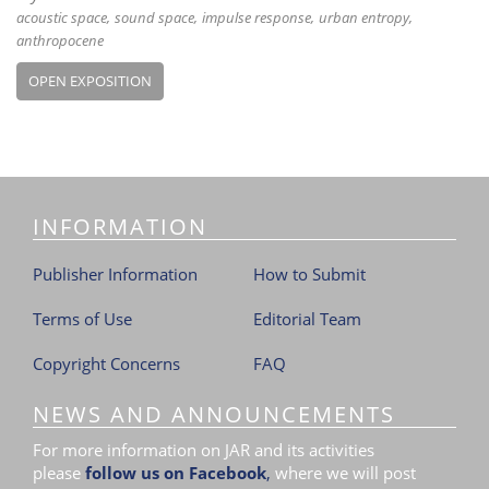
acoustic space
sound space
impulse response
urban entropy
anthropocene
OPEN EXPOSITION
INFORMATION
Publisher Information
How to Submit
Terms of Use
Editorial Team
Copyright Concerns
FAQ
NEWS AND ANNOUNCEMENTS
For more information on JAR and its activities
please
follow us on Facebook
,
where we will post