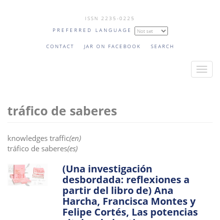
Skip
ISSN 2235-0225
to
PREFERRED LANGUAGE
main
content
CONTACT
JAR ON FACEBOOK
SEARCH
T
o
g
tráfico de saberes
g
l
e
knowledges traffic
(en)
n
tráfico de saberes
(es)
a
(Una investigación
v
desbordada: reflexiones a
i
partir del libro de) Ana
g
Harcha, Francisca Montes y
a
Felipe Cortés, Las potencias
t