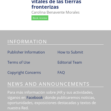
vitales de las tierras
i
fronterizas
o
Carolina Benavente Morales
n
Book review
INFORMATION
Publisher Information
How to Submit
Terms of Use
Editorial Team
Copyright Concerns
FAQ
NEWS AND ANNOUNCEMENTS
Para más información sobre JAR y sus actividades,
síganos en
Facebook
, donde publicaremos noticias,
oportunidades, exposiciones destacadas y textos de
nuestra Red.