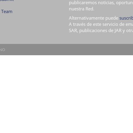
publicaremos noticias, oportun
nuestra Red.
l Team
Alternativamente puede
suscrib
A través de este servicio de em
SAR, publicaciones de JAR y otr
.NO