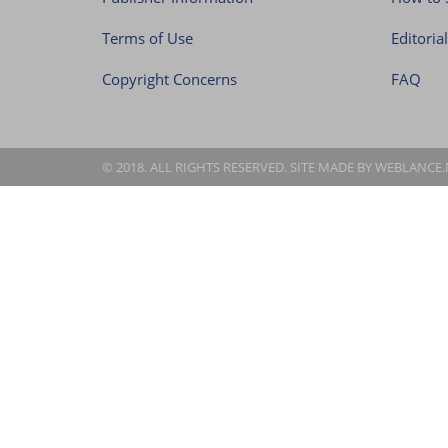
Terms of Use
Editoria
Copyright Concerns
FAQ
© 2018. ALL RIGHTS RESERVED. SITE MADE BY
WEBLANCE