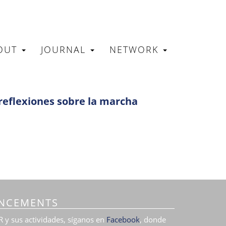
OUT
JOURNAL
NETWORK
N
: reflexiones sobre la marcha
NCEMENTS
 y sus actividades, síganos en
Facebook
, donde