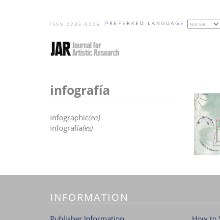
Skip
PREFERRED LANGUAGE
to
ISSN 2235-0225
main
content
infografía
infographic
(en)
infografía
(es)
INFORMATION
Publisher Information
How to 