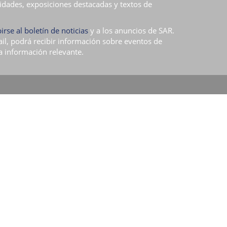
idades, exposiciones destacadas y textos de
irse al boletín de noticias
y a los anuncios de SAR.
ail, podrá recibir información sobre eventos de
a información relevante.