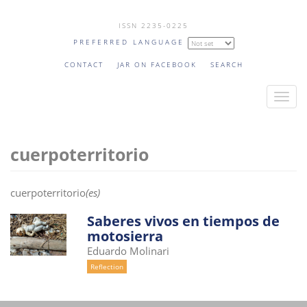
Skip
ISSN 2235-0225
to
PREFERRED LANGUAGE
main
content
CONTACT
JAR ON FACEBOOK
SEARCH
T
o
g
cuerpoterritorio
g
l
e
cuerpoterritorio
(es)
n
a
Saberes vivos en tiempos de
motosierra
v
Eduardo Molinari
i
Reflection
g
a
t