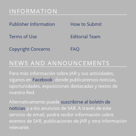
i
INFORMATION
o
n
Publisher Information
How to Submit
Terms of Use
Editorial Team
Copyright Concerns
FAQ
NEWS AND ANNOUNCEMENTS
Para más información sobre JAR y sus actividades,
síganos en
Facebook
, donde publicaremos noticias,
oportunidades, exposiciones destacadas y textos de
nuestra Red.
Alternativamente puede
suscribirse al boletín de
noticias
y a los anuncios de SAR. A través de este
servicio de email, podrá recibir información sobre
eventos de SAR, publicaciones de JAR y otra información
relevante.