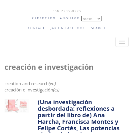
Skip
ISSN 2235-0225
to
PREFERRED LANGUAGE
main
content
CONTACT
JAR ON FACEBOOK
SEARCH
T
o
g
creación e investigación
g
l
e
creation and research
(en)
n
creación e investigación
(es)
a
(Una investigación
v
desbordada: reflexiones a
i
partir del libro de) Ana
g
Harcha, Francisca Montes y
a
Felipe Cortés, Las potencias
t