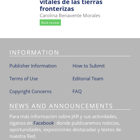
vitales de las tierras
i
fronterizas
o
Carolina Benavente Morales
n
Book review
INFORMATION
Publisher Information
How to Submit
Terms of Use
Editorial Team
Copyright Concerns
FAQ
NEWS AND ANNOUNCEMENTS
Para más información sobre JAR y sus actividades,
síganos en
Facebook
, donde publicaremos noticias,
oportunidades, exposiciones destacadas y textos de
nuestra Red.